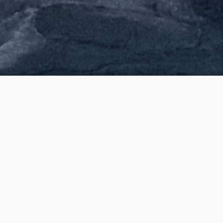
行随十人
客中心
虎了吧唧
叶象限
轻雅阁
玛
张洪Heo
'm 东东