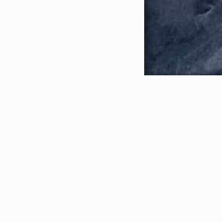
壹
博
谜
索
I