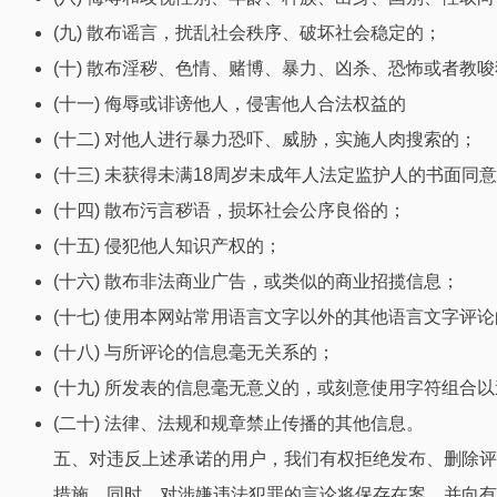
(九) 散布谣言，扰乱社会秩序、破坏社会稳定的；
(十) 散布淫秽、色情、赌博、暴力、凶杀、恐怖或者教
(十一) 侮辱或诽谤他人，侵害他人合法权益的
(十二) 对他人进行暴力恐吓、威胁，实施人肉搜索的；
(十三) 未获得未满18周岁未成年人法定监护人的书面
(十四) 散布污言秽语，损坏社会公序良俗的；
(十五) 侵犯他人知识产权的；
(十六) 散布非法商业广告，或类似的商业招揽信息；
(十七) 使用本网站常用语言文字以外的其他语言文字评
(十八) 与所评论的信息毫无关系的；
(十九) 所发表的信息毫无意义的，或刻意使用字符组合
(二十) 法律、法规和规章禁止传播的其他信息。
五、对违反上述承诺的用户，我们有权拒绝发布、删除评
措施。同时，对涉嫌违法犯罪的言论将保存在案、并向有