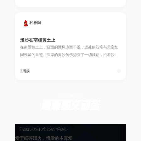
轻雅阁
漫步在南疆黄土上
在南疆黄土上，迎面的微风凉而干涩，远处的石堆与天空如
同残留的血迹。深厚的黄沙仿佛熄灭了一切骚动，沿着沙石
漫步，偶尔惊扰沙蜥匆忙逃走。鳞次栉比的房舍中透出冷冷
的灯光，深沉而寂寞的天空洒下令人眩晕的月光。
2周前
NEW IMAGE
最新图文动态
2026-05-10
2565°
0条
爱于细碎烟火，悟爱的本真爱