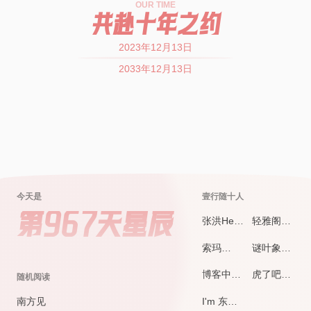
OUR TIME
共赴十年之约
2023年12月13日
2033年12月13日
今天是
壹行随十人
第967天星辰
张洪Heo
轻雅阁
索玛
谜叶象限
博客中心
虎了吧唧
随机阅读
南方见
I'm 东东