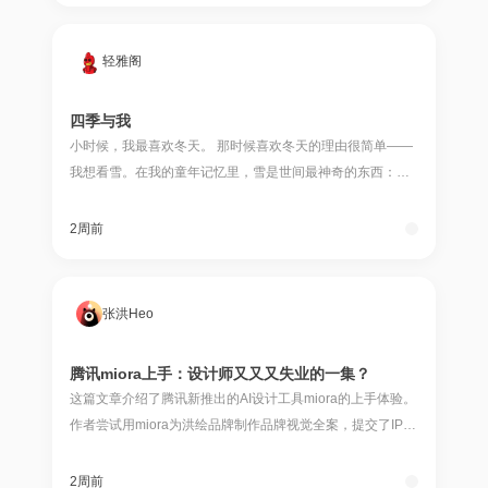
轻雅阁
四季与我
小时候，我最喜欢冬天。 那时候喜欢冬天的理由很简单——
我想看雪。在我的童年记忆里，雪是世间最神奇的东西：它
从灰蒙蒙的天空飘下来，无声无息，却能在一夜之间把整个
世界变成白色。我会穿着厚厚的棉衣，在雪地里
2周前
张洪Heo
腾讯miora上手：设计师又又又失业的一集？
这篇文章介绍了腾讯新推出的AI设计工具miora的上手体验。
作者尝试用miora为洪绘品牌制作品牌视觉全案，提交了IP角
色和logo后，工具会先询问需求来明确方向，但生成速度极
慢，且生成结果完全没有遵
2周前