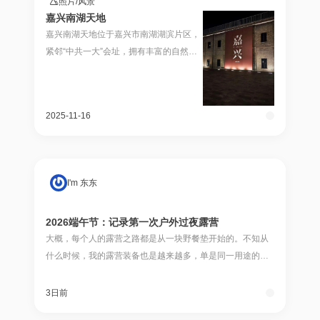
照片
/
风景
嘉兴南湖天地
嘉兴南湖天地位于嘉兴市南湖湖滨片区，
紧邻“中共一大”会址，拥有丰富的自然景
观和历史人文景观，现存众多历史文化保
护建筑，有象征中国初期民族资本、近现
代留存最早的工业建筑绢纺厂及仓库，早
2025-11-16
期留存的幼儿园与南...
I'm 东东
2026端午节：记录第一次户外过夜露营
大概，每个人的露营之路都是从一块野餐垫开始的。不知从
什么时候，我的露营装备也是越来越多，单是同一用途的装
备就更换了好几个。之前每次带着我的装备出去说是露营，
其实只能称得上野餐，在户外待上个半天一天的，
3日前