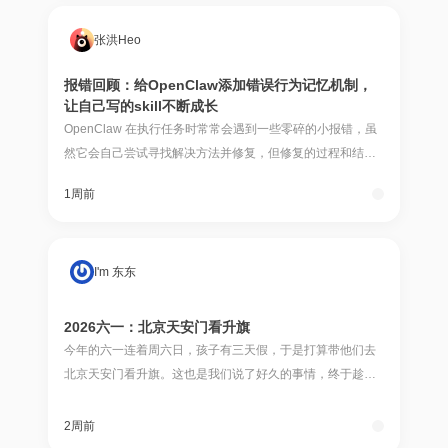
张洪Heo
报错回顾：给OpenClaw添加错误行为记忆机制，
让自己写的skill不断成长
OpenClaw 在执行任务时常常会遇到一些零碎的小报错，虽
然它会自己尝试寻找解决方法并修复，但修复的过程和结论
并没有被持久化。下次遇到同样的问题，它又要从头排查一
1周前
遍。为了解决这个问题，我写了一个「报
I'm 东东
2026六一：北京天安门看升旗
今年的六一连着周六日，孩子有三天假，于是打算带他们去
北京天安门看升旗。这也是我们说了好久的事情，终于趁此
机会实现了。 为了这次旅程，我是提前一周就开始在网上搜
攻略、预约门票、订车票。初步确定的游玩点位
2周前