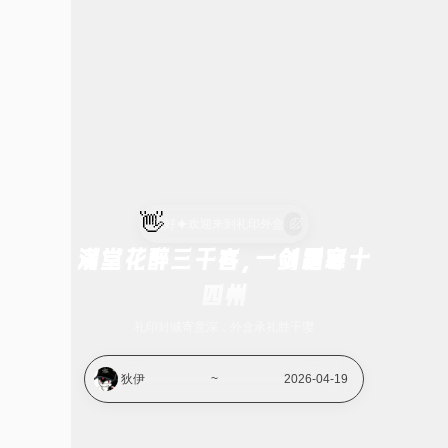
👋
您好
欢迎来到礼印外盒
满堂花醉三千客，一剑霜寒十
四州
礼印封缄寄意深，外盒承礼胜千璎
狄伊
~
2026-04-19