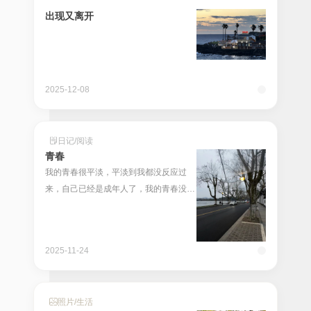
出现又离开
2025-12-08
日记
/
阅读
青春
我的青春很平淡，平淡到我都没反应过
来，自己已经是成年人了，我的青春没有
幻想中的那般美好，没有轰轰烈烈的爱
情，有的只是一些破碎的回忆，每当安静
下来时，我都会一遍又一遍的翻着那些蜡
2025-11-24
黄的回忆，幻想着当时如果...
照片
/
生活