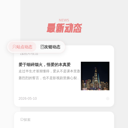
NEWS
最新动态
站点动态
友链动态
照片
/
生活
爱于细碎烟火，悟爱的本真爱
走过半生才渐渐懂得，爱从不是课本里轰
轰烈烈的誓言，也不是影视剧里撕心裂肺
的纠缠，它从来都藏在最朴素的日常里，
悄无声息，却贯穿岁月的每一个缝隙，滋
养着我们一路前行，也让我们在失去与拥
2026-05-10
有中，慢慢读懂成长的...
探索