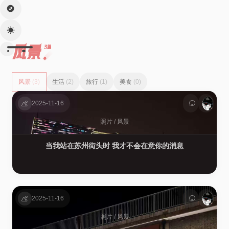
风景
3篇
风景
(3)
生活
(2)
旅行
(1)
美食
(0)
2025-11-16
照片
/
风景
当我站在苏州街头时 我才不会在意你的消息
2025-11-16
照片
/
风景