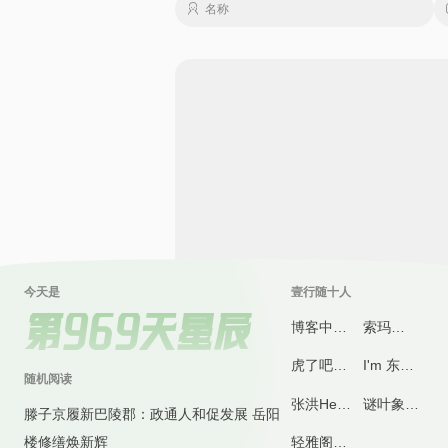
😘
😙
😚
😛
😜
😝
😞
😟
.item
.row
 {

justify-content
: space-between;

😰
😱
😲
😳
😴
😵
😶
😷
}

🙈
🙉
🙊
🙋
🙌
🙍
🙎
🙏
/* 状态百分比改为呼吸状态 */
.info
.badge
.rounded-pill
🤪
.bg-primary
🤫
🤬
🤭
 {

🤮
🤯
--bg
: 
var
(--bs-green);

}

.info
.badge
.rounded-pill
.bg-danger
 {

--bg
: 
var
(--bs-danger);

}

.info
.badge
.rounded-pill
 {

今天是
壹行随十人
position
: relative;

第969天星辰
display
: flex;

博客中心
索玛
min-width
: auto;

虎了吧唧
I'm 东东
width
: 
1rem
;

随机阅读
margin-left
: 
0.1rem
;

张洪Heo
谜叶象限
font-size
: 
0
;

滕子京履新巴陵郡：政通人和促发展 岳阳
justify-content
: center;

楼修缮焕新辉
轻雅阁