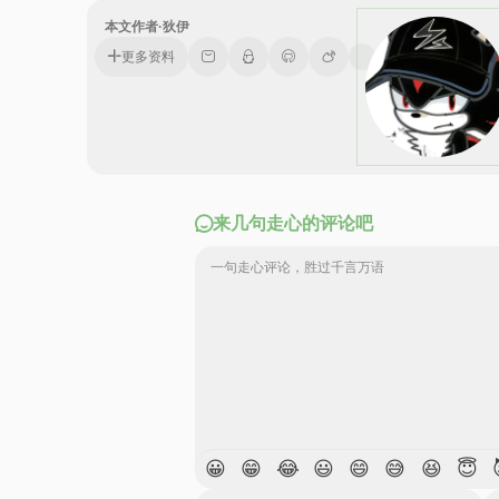
.item-name
 {

本文作者·狄伊
font-weight
: bold;

更多资料
}

a
 {

text-decoration
: none 
!important
;

}

a
.item-name
:hover
 {

来几句走心的评论吧
color
: 
var
(--bs-blue) 
!important
;

}

/* 服务OK样式 */
.overall-status
.ok
 {

color
: 
var
(--bs-green) 
!important
;

}

.hp-bar-big
.beat
[data-v-636dc6a9]
 {

background-color
: 
var
(--bs-green);

}

😀
😁
😂
😃
😄
😅
😆
😇