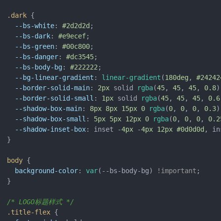
.dark
 {

--bs-white
: 
#2d2d2d
;

--bs-dark
: 
#e9ecef
;

--bs-green
: 
#00c800
;

--bs-danger
: 
#dc3545
;

--bs-body-bg
: 
#222222
;

--bg-linear-gradient
: 
linear-gradient
(
180deg
, 
#24242
--border-solid-main
: 
2px
 solid 
rgba
(
45
, 
45
, 
45
, 
0.8
)
--border-solid-small
: 
1px
 solid 
rgba
(
45
, 
45
, 
45
, 
0.6
--shadow-box-main
: 
8px
8px
15px
0
rgba
(
0
, 
0
, 
0
, 
0.3
)
--shadow-box-small
: 
5px
5px
12px
0
rgba
(
0
, 
0
, 
0
, 
0.2
--shadow-inset-box
: inset -
4px
 -
4px
12px
#0d0d0d
, in
}

body
 {

background-color
: 
var
(--bs-body-bg) 
!important
;

}

/* LOGO标题样式 */
.title-flex
 {
