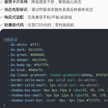
✅
极简卡片布局
：降低视觉干扰，聚焦核心状态
✅
动态色彩标识
：通过呼吸渐变颜色直观反映服务状态
✅
响应式适配
：完美兼容手机/平板/桌面端
✅
轻量级代码
：仅需CSS代码，零性能损耗
:root
 {

--bs-white
: 
#fff
;

--bs-dark
: 
#212529
;

--bs-green
: 
#008000
;

--bs-danger
: 
#dc3545
;

--bs-body-bg
: 
#f6f7f9
;

--bs-blue
: 
#0d6efd
;

--bg-linear-gradient
: 
linear-gradient
(
180deg
, 
#f6f6f
--border-solid-main
: 
2px
 solid 
var
(--bs-white);

--border-solid-small
: 
1px
 solid 
var
(--bs-white);

--shadow-box-main
: 
8px
8px
15px
0
rgba
(
55
, 
99
, 
170
, 
--shadow-box-small
: 
5px
5px
12px
0
rgba
(
55
, 
99
, 
170
,
--shadow-inset-box
: inset -
4px
 -
4px
12px
#f1f1f1
, in
}
