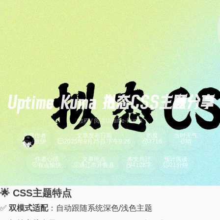
Uptime Kuma 拟态CSS主题分享
教程
/
阅读
Uptime-Kuma
文章作者
文章发布日期
热度
当时天气
狄伊
2025年9月25日 下午9:26
3716
晴
作者心情
文章地点
本文共计
预计阅读
有点愉快
通辽市开鲁县
4128字
21分钟
🌟 CSS主题特点
✅
双模式适配
：自动跟随系统深色/浅色主题