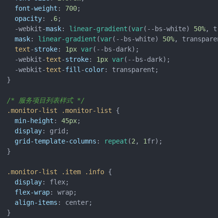
font-weight
: 
700
;

opacity
: .
6
;

  -webkit-
mask
: 
linear-gradient
(
var
(--bs-white) 
50%
, t
mask
: 
linear-gradient
(
var
(--bs-white) 
50%
, transparen
text
-
stroke
: 
1px
var
(--bs-dark);

  -webkit-
text
-
stroke
: 
1px
var
(--bs-dark);

  -webkit-
text
-
fill
-
color
: transparent;

}

/* 服务项目列表样式 */
.monitor-list
.monitor-list
 {

min-height
: 
45px
;

display
: grid;

grid-template-columns
: 
repeat
(
2
, 
1
fr);

}

.monitor-list
.item
.info
 {

display
: flex;

flex-wrap
: wrap;

align-items
: center;

}
