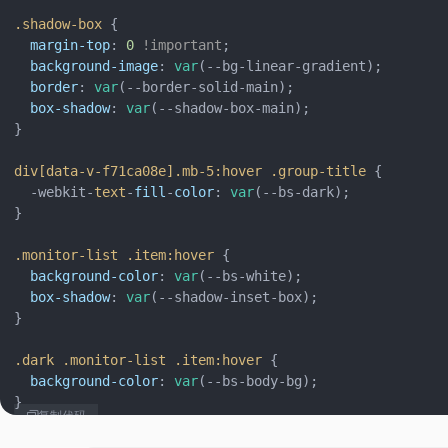
.shadow-box
 {

margin-top
: 
0
!important
;

background-image
: 
var
(--bg-linear-gradient);

border
: 
var
(--border-solid-main);

box-shadow
: 
var
(--shadow-box-main);

}

div
[data-v-f71ca08e]
.mb-5
:hover
.group-title
 {

  -webkit-
text
-
fill
-
color
: 
var
(--bs-dark);

}

.monitor-list
.item
:hover
 {

background-color
: 
var
(--bs-white);

box-shadow
: 
var
(--shadow-inset-box);

}

.dark
.monitor-list
.item
:hover
 {

background-color
: 
var
(--bs-body-bg);

}

复制代码
/* 服务项目列表标题样式 */