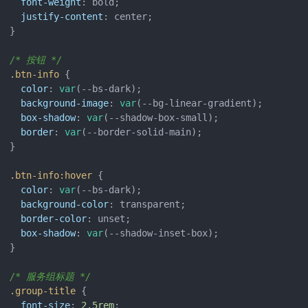
font-weight
: bold;

justify-content
: center;

}

/* 按钮 */
.btn-info
 {

color
: 
var
(--bs-dark);

background-image
: 
var
(--bg-linear-gradient);

box-shadow
: 
var
(--shadow-box-small);

border
: 
var
(--border-solid-main);

}

.btn-info
:hover
 {

color
: 
var
(--bs-dark);

background-color
: transparent;

border-color
: unset;

box-shadow
: 
var
(--shadow-inset-box);

}

/* 服务组标题 */
.group-title
 {

font-size
: 
2.5rem
;
