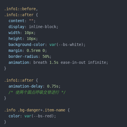
.info1
::before
.info1
::after
 {

content
: 
""
;

display
: inline-block;

width
: 
10px
;

height
: 
10px
;

background-color
: 
var
(--bs-white);

margin
: 
0.5rem
0
;

border-radius
: 
50%
;

animation
: breath 
1.5s
 ease-in-out infinite;

}

.info1
::after
 {

animation-delay
: 
0.75s
;

/* 使两个圆点呼吸交替进行 */
}

.info
.bg-danger
+
.item-name
 {

color
: 
var
(--bs-red);

}
