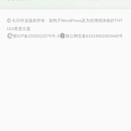
align-items
: center;

background-color
: transparent 
!important
;

}

礼印外盒版权所有 · 架构于
WordPress
及为您增强体验的
THY
.info
.badge
.rounded-pill
::before
 {

UU/星度
主题
position
: absolute;

新ICP备2025022079号-3
陕公网安备61019002003440号
content
: 
""
;

width
: 
1rem
;

height
: 
1rem
;

border-radius
: 
50%
;

background-color
: 
var
(--bg);

animation
: breath 
1.1s
 ease-in-out infinite;

}

.info
.badge
.rounded-pill
::after
 {

content
: 
""
;

width
: 
0.6rem
;

height
: 
0.6rem
;

border-radius
: 
50%
;

background-color
: 
var
(--bg);

}
